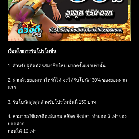
เงื่อนไขการรับโปรโมชั่น
1. สำหรับผู้ที่สมัครสมาชิกใหม่ ฝากครั้งแรกเท่านั้น
2. ฝากด้วยยอดเท่าไหร่ก็ได้ จะได้รับโบนัส 30% ของยอดฝาก
แรก
3. รับโบนัสสูงสุดสำหรับโปรโมชั่นนี้ 150 บาท
4. สามารถใช้เครดิตเล่นเกม สล๊อต ยิงปลา ทำยอด 3 เท่าของ
ยอดฝาก
ถอนได้ 10 เท่า