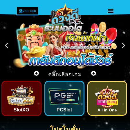
ฝาก-ถอน
คลิ๊กเลือกเกม
SlotXO
PGSlot
All in One
โปรโมชั่น