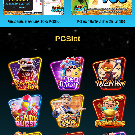
คืนยอดเสีย แคชแบค 10% PGSlot
PG สมาชิกใหม่ ฝาก 25 ได้ 100
PGSlot