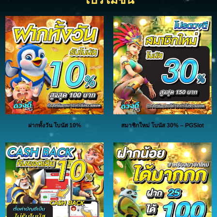
ฝากทั้งวัน โบนัส 10%
สมาชิกใหม่ โบนัส 30% – PGSlot