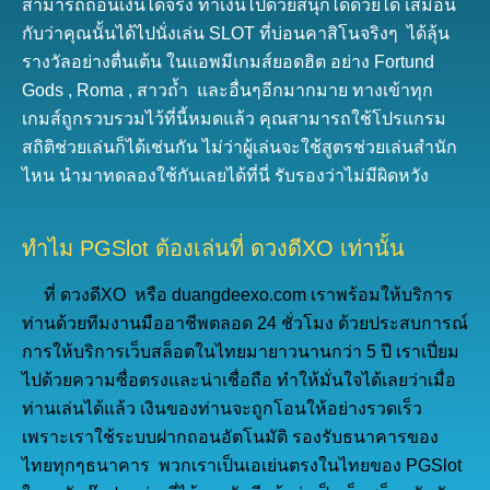
สามารถถอนเงินได้จริง ทำเงินไปด้วยสนุกได้ด้วยได้ เสมือน
กับว่าคุณนั้นได้ไปนั่งเล่น SLOT ที่บ่อนคาสิโนจริงๆ ได้ลุ้น
รางวัลอย่างตื่นเต้น ในแอพมีเกมส์ยอดฮิต อย่าง Fortund
Gods , Roma , สาวถ้ำ และอื่นๆอีกมากมาย ทางเข้าทุก
เกมส์ถูกรวบรวมไว้ที่นี้หมดแล้ว คุณสามารถใช้โปรแกรม
สถิติช่วยเล่นก็ได้เช่นกัน ไม่ว่าผู้เล่นจะใช้สูตรช่วยเล่นสำนัก
ไหน นำมาทดลองใช้กันเลยได้ที่นี่ รับรองว่าไม่มีผิดหวัง
ทำไม PGSlot ต้องเล่นที่ ดวงดีXO เท่านั้น
ที่ ดวงดีXO หรือ duangdeexo.com เราพร้อมให้บริการ
ท่านด้วยทีมงานมืออาชีพตลอด 24 ชั่วโมง ด้วยประสบการณ์
การให้บริการเว็บสล็อตในไทยมายาวนานกว่า 5 ปี เราเปี่ยม
ไปด้วยความซื่อตรงและน่าเชื่อถือ ทำให้มั่นใจได้เลยว่าเมื่อ
ท่านเล่นได้แล้ว เงินของท่านจะถูกโอนให้อย่างรวดเร็ว
เพราะเราใช้ระบบฝากถอนอัตโนมัติ รองรับธนาคารของ
ไทยทุกๆธนาคาร พวกเราเป็นเอเย่นตรงในไทยของ PGSlot