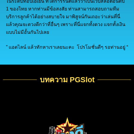
ในระดับท๊อปเอเย่น ที่ได้การรันตีแล้วว่าเป็นเว็บสล็อตอันดับ
1 ของไทย หากท่านมีข้อสงสัย ท่านสามารถสอบถามทีม
บริการลูกค้าได้อย่างสบายใจ มาพิสูจน์กันเถอะว่าเล่นที่นี่
แล้วคุณจะดวงดีกว่าที่อื่นๆ เพราะที่นี่แจกทั้งดวง แจกทั้งเงิน
แบบไม่มีอั้นกันไปเลย
” แอดไลน์ แล้วทักหาเราเลยนะคะ โปรโมชั่นดีๆ รอท่านอยู่ “
บทความ PGSlot