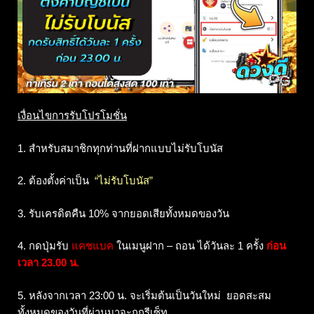
เงื่อนไขการรับโปรโมชั่น
1. สำหรับสมาชิกทุกท่านที่ฝากแบบไม่รับโบนัส
2. ต้องตั้งค่าเป็น
“ไม่รับโบนัส”
3. รับเครดิตคืน 10% จากยอดเสียทั้งหมดของวัน
4. กดปุ่มรับ
แคชแบค
ในเมนูฝาก – ถอน ได้วันละ 1 ครั้ง
ก่อน
เวลา 23.00 น.
5. หลังจากเวลา 23:00 น. จะเริ่มต้นเป็นวันใหม่ ยอดสะสม
ทั้งหมดของวันที่ผ่านมาจะถูกรีเซ็ท