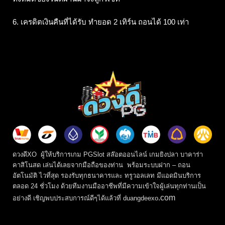
6. เครดิตเงินคืนที่ได้รับ ทำยอด 2 เทิร์น ถอนได้ 100 เท่า
ดวงดีXO ผู้ให้บริการเกม PGSlot สล๊อตออนไลน์ เกมยิงปลา บาคาร่า
คาสิโนสด เล่นได้เลยจากมือถือของท่าน พร้อมระบบฝาก – ถอน
อัตโนมัติ ไวที่สุด รองรับทุกธนาคารและ ทรูวอลเลท มีแอดมินบริการ
ตลอด 24 ชั่วโมง ด้วยทีมงานมืออาชีพที่มีความเข้าใจผู้เล่นทุกท่านเป็น
.com
อย่างดี เชิญพบประสบการณ์ดีๆได้แล้วที่ duangdeexo