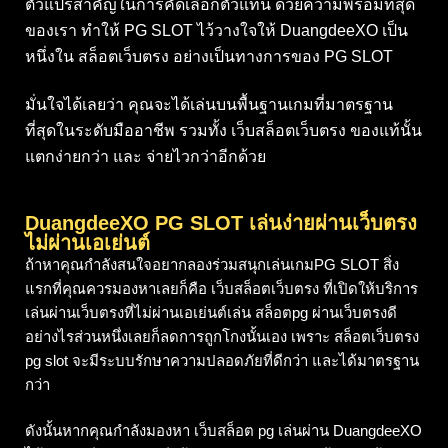
ตัวแปรสำคัญในการคัดเลือกตัวแทน ด้วยความพร้อมที่สุด
ของเรา ทำให้ PG SLOT ไว้วางใจให้ DuangdeeXO เป็น
หนึ่งใน สล็อตเว็บตรง อย่างเป็นทางการของ PG SLOT
มั่นใจได้เลยว่า คุณจะได้เล่นบนพื้นฐานเกมที่มาตรฐาน
ที่สุดในระดับมืออาชีพ รวมทั้ง เว็บสล็อตเว็บตรง ของแท้นั้น
แตกง่ายกว่า และ จ่ายไวกว่าอีกด้วย
DuangdeeXO PG SLOT เล่นง่ายผ่านเว็บตรง
ไม่ผ่านเอเย่นต์
ถ้าหาคุณกำลังสนใจอยากลองร่วมสนุกเล่นเกมPG SLOT สิ่ง
แรกที่คุณควรมองหาเลยก็คือ เว็บสล็อตเว็บตรง ที่เปิดให้บริการ
เล่นผ่านเว็บตรงที่ไม่ผ่านเอเย่นต์เล่น สล็อตpg ผ่านเว็บตรงดี
อย่างไรส่วนหนึ่งเลยก็ลดการถูกโกงนั้นเอง เพราะ สล็อตเว็บตรง
pg slot จะมีระบบรักษาความปลอดภัยที่ดีกว่า และได้มาตรฐาน
กว่า
ดังนั้นหากคุณกำลังมองหา เว็บสล็อต pg เล่นผ่าน DuangdeeXO