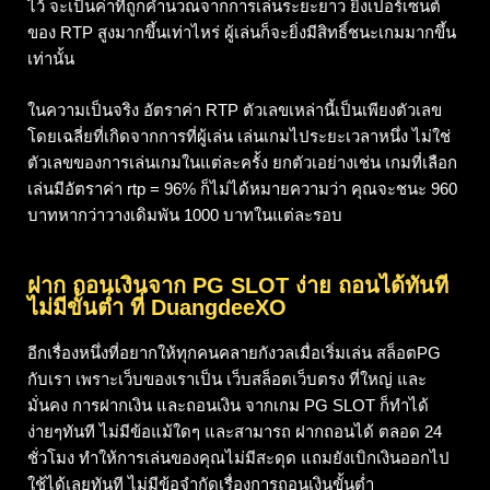
ไว้ จะเป็นค่าที่ถูกคำนวณจากการเล่นระยะยาว ยิ่งเปอร์เซนต์
ของ RTP สูงมากขึ้นเท่าไหร่ ผู้เล่นก็จะยิ่งมีสิทธิ์ชนะเกมมากขึ้น
เท่านั้น
ในความเป็นจริง อัตราค่า RTP ตัวเลขเหล่านี้เป็นเพียงตัวเลข
โดยเฉลี่ยที่เกิดจากการที่ผู้เล่น เล่นเกมไประยะเวลาหนึ่ง ไม่ใช่
ตัวเลขของการเล่นเกมในแต่ละครั้ง ยกตัวเอย่างเช่น เกมที่เลือก
เล่นมีอัตราค่า rtp = 96% ก็ไม่ได้หมายความว่า คุณจะชนะ 960
บาทหากว่าวางเดิมพัน 1000 บาทในแต่ละรอบ
ฝาก ถอนเงินจาก PG SLOT ง่าย ถอนได้ทันที
ไม่มีขั้นต่ำ ที่ DuangdeeXO
อีกเรื่องหนึ่งที่อยากให้ทุกคนคลายกังวลเมื่อเริ่มเล่น สล็อตPG
กับเรา เพราะเว็บของเราเป็น เว็บสล็อตเว็บตรง ที่ใหญ่ และ
มั่นคง การฝากเงิน และถอนเงิน จากเกม PG SLOT ก็ทำได้
ง่ายๆทันที ไม่มีข้อแม้ใดๆ และสามารถ ฝากถอนได้ ตลอด 24
ชั่วโมง ทำให้การเล่นของคุณไม่มีสะดุด แถมยังเบิกเงินออกไป
ใช้ได้เลยทันที ไม่มีข้อจำกัดเรื่องการถอนเงินขั้นต่ำ