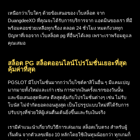
เหนือกว่าเว็บใดๆ ด้วยข้อเสนอของ เว็บสล็อต จาก
DuangdeeXO ที่คุณจะได้รับการบริการจาก แอดมินของเรา ที่มี
พร้อมคอยช่วยเหลือทุกเรื่อง ตลอด 24 ชั่วโมง หมดกังวลทุก
ปัญหาที่เจอจาก เว็บสล็อต pg ที่อื่นๆได้เลย เพราะเราพร้อมดูแล
คุณเสมอ
สล็อต PG สล็อตออนไลน์โปรโมชั่นเยอะที่สุด
คุ้มค่าที่สุด
PGSLOT มีโปรโมชั่นมากกว่าเว็บไซต์คาสิโนอื่น ๆ มีแคมเปญ
มากมายทั้งใหม่และเก่า เช่น การฝากเงินครั้งแรกของวันนั้น
และข้อเสนอสุดพิเศษ ดีลสุดคุ้มกับโปรโมชั่นต่างๆ เช่น ไม่รับ
โบนัส ไม่จำกัดยอดถอนสูงสุด เป็นโปรรูปแบบใหม่ที่ได้รับการ
ปรับปรุงที่ช่วยให้ผู้เล่นตื่นเต้นยิ่งขึ้นและรับเงินจริง
เรามีคำแนะนำเกี่ยวกับวิธีการเล่นเกม สล็อตเว็บตรง สำหรับผู้
เริ่มต้น จากตัวเลขเพียง 10 หลักโดยใช้เงินทุนน้อยกว่า ทุกเกมก็