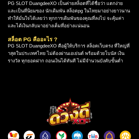
PG SLOT DuangdeeXO เป็นค่ายสล็อตที่ได้ชื่อว่า แตกง่าย
และเป็นที่นิยมของ นักเดิมพัน สล็อตpg ในไทยมาอย่างยาวนาน
ทำให้มั่นใจได้เลยว่า ทุกการเดิมพันของคุณที่ลงไป จะคุ้มค่า
และได้เงินกลับมาอย่างเต็มที่อย่างแน่นอน
สล็อต PG คืออะไร ?
PG SLOT DuangdeeXO คือผู้ให้บริการ สล็อตเว็บตรง ที่ใหญ่ที่
าสุดในประเทศไทย ไม่ต้องผ่านเอเย่นต์ พร้อมด้วยโบนัส เงิน
รางวัล ทุกยอดฝาก ถอนเงินได้ทันที ไม่มีจำนวนบังคับขั้นต่ำ