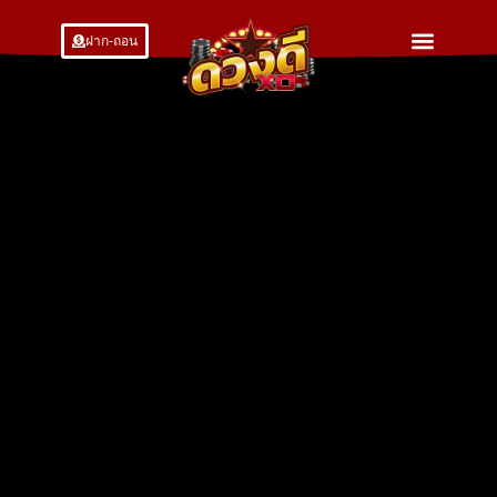
ฝาก-ถอน