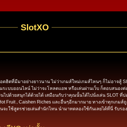
SlotXO
กรุณาเข้าสู่ระบบ
กรุณาเข้าสู่ระบบ
กรุณาเข้าสู่ระบบ
กรุณาเข้าสู่ระบบ
กรุณาเข้าสู่ระบบ
กรุณาเข้าสู่ระบบ
กรุณาเข้าสู่ระบบ
กรุณาเข้าสู่ระบบ
กรุณาเข้าสู่ระบบ
กรุณาเข้าสู่ระบบ
กรุณาเข้าสู่ระบบ
กรุณาเข้าสู่ระบบ
อดฮิตที่มีมาอย่างยาวนาน ไม่ว่าเกมส์ใหม่เกมส์ไหนๆ ก็ไม่อาจสู้ S
ผ่านระบบออนไลน์ ไม่ว่าจะโหลดแอพ หรือเล่นผ่านเว็บ ก็ตอบสนอง
ไปด้วยสนุกได้ด้วยได้ เสมือนกับว่าคุณนั้นได้ไปนั่งเล่น SLOT ที่บ่
ot Fruit , Caishen Riches และอื่นๆอีกมากมาย ทางเข้าทุกเกมส์ถ
เล่นจะใช้สูตรช่วยเล่นสำนักไหน นำมาทดลองใช้กันเลยได้ที่นี่ รับรอง