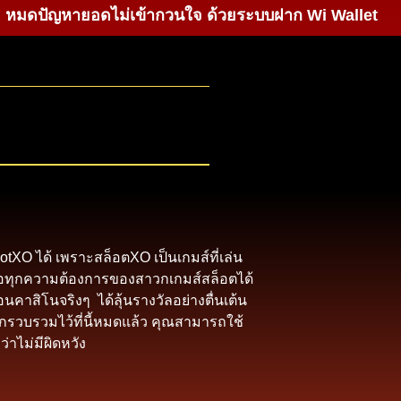
หมดปัญหายอดไม่เข้ากวนใจ ด้วยระบบฝาก Wi Wallet
lotXO ได้ เพราะ
สล็อตXO
เป็นเกมส์ที่เล่น
ต่อทุกความต้องการของสาวกเกมส์สล็อตได้
อนคาสิโนจริงๆ ได้ลุ้นรางวัลอย่างตื่นเต้น
ูกรวบรวมไว้ที่นี้หมดแล้ว คุณสามารถใช้
ว่าไม่มีผิดหวัง