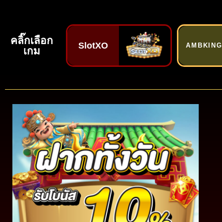
คลิ๊กเลือก
SlotXO
AMBKIN
เกม