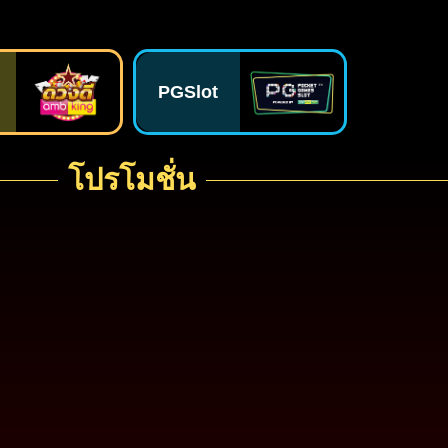
PGSlot
G
โปรโมชั่น