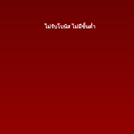
ไม่รับโบนัส ไม่มีขั้นต่ำ