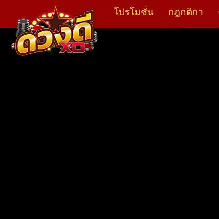
โปรโมชั่น
กฎกติกา