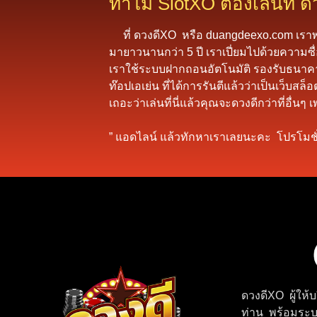
ทำไม SlotXO ต้องเล่นที่ ด
ที่ ดวงดีXO หรือ duangdeexo.com เราพร
มายาวนานกว่า 5 ปี เราเปี่ยมไปด้วยความซื่
เราใช้ระบบฝากถอนอัตโนมัติ รองรับธนาคา
ท๊อปเอเย่น ที่ได้การรันตีแล้วว่าเป็นเว็บ
เถอะว่าเล่นที่นี่แล้วคุณจะดวงดีกว่าที่อื่นๆ 
” แอดไลน์ แล้วทักหาเราเลยนะคะ โปรโมชั่น
ดวงดีXO ผู้ให้
ท่าน พร้อมระบ