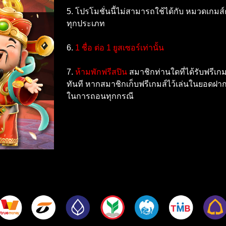
5. โปรโมชั่นนี้ไม่สามารถใช้ได้กับ หมวดเกม
ทุกประเภท
6.
1 ชื่อ ต่อ 1 ยูสเซอร์เท่านั้น
7.
ห้ามพักฟรีสปิน
สมาชิกท่านใดที่ได้รับฟรีเกม
ทันที หากสมาชิกเก็บฟรีเกมส์ไว้เล่นในยอดฝาก
ในการถอนทุกกรณี