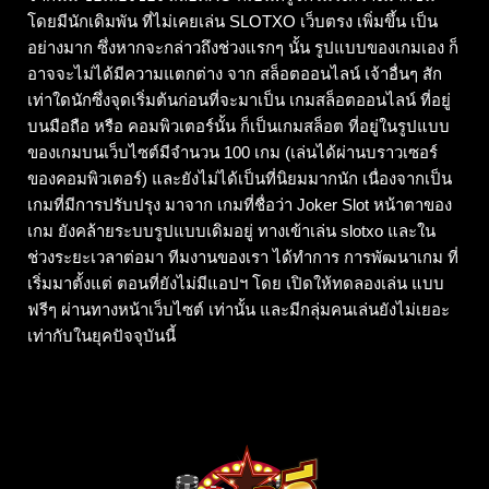
โดยมีนักเดิมพัน ที่ไม่เคยเล่น SLOTXO เว็บตรง เพิ่มขึ้น เป็น
อย่างมาก ซึ่งหากจะกล่าวถึงช่วงแรกๆ นั้น รูปแบบของเกมเอง ก็
อาจจะไม่ได้มีความแตกต่าง จาก สล็อตออนไลน์ เจ้าอื่นๆ สัก
เท่าใดนักซึ่งจุดเริ่มต้นก่อนที่จะมาเป็น เกมสล็อตออนไลน์ ที่อยู่
บนมือถือ หรือ คอมพิวเตอร์นั้น ก็เป็นเกมสล็อต ที่อยู่ในรูปแบบ
ของเกมบนเว็บไซต์มีจำนวน 100 เกม (เล่นได้ผ่านบราวเซอร์
ของคอมพิวเตอร์) และยังไม่ได้เป็นที่นิยมมากนัก เนื่องจากเป็น
เกมที่มีการปรับปรุง มาจาก เกมที่ชื่อว่า Joker Slot หน้าตาของ
เกม ยังคล้ายระบบรูปแบบเดิมอยู่ ทางเข้าเล่น slotxo และใน
ช่วงระยะเวลาต่อมา ทีมงานของเรา ได้ทำการ การพัฒนาเกม ที่
เริ่มมาตั้งแต่ ตอนที่ยังไม่มีแอปฯ โดย เปิดให้ทดลองเล่น แบบ
ฟรีๆ ผ่านทางหน้าเว็บไซต์ เท่านั้น และมีกลุ่มคนเล่นยังไม่เยอะ
เท่ากับในยุคปัจจุบันนี้